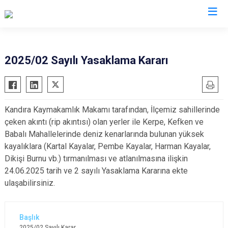
Kocaeli
2025/02 Sayılı Yasaklama Kararı
Gebze
Başiskele
Gölcük
Darıca
Kandıra Kaymakamlık Makamı tarafından, İlçemiz sahillerinde
Kandıra
Çayırova
çeken akıntı (rip akıntısı) olan yerler ile Kerpe, Kefken ve
Karamürsel
Dilovası
Babalı Mahallelerinde deniz kenarlarında bulunan yüksek
Körfez
İzmit
kayalıklara (Kartal Kayalar, Pembe Kayalar, Harman Kayalar,
Dikişi Burnu vb.) tırmanılması ve atlanılmasına ilişkin
Derince
Kartepe
24.06.2025 tarih ve 2 sayılı Yasaklama Kararına ekte
ulaşabilirsiniz.
2025/02 Sayılı Karar