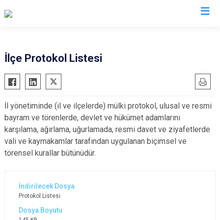
Kocaeli
İlçe Protokol Listesi
Gebze
Başiskele
Gölcük
Darıca
İl yönetiminde (il ve ilçelerde) mülki protokol, ulusal ve resmi
Kandıra
Çayırova
bayram ve törenlerde, devlet ve hükümet adamlarını
Karamürsel
Dilovası
karşılama, ağırlama, uğurlamada, resmi davet ve ziyafetlerde
Körfez
İzmit
vali ve kaymakamlar tarafından uygulanan biçimsel ve
törensel kurallar bütünüdür.
Derince
Kartepe
Protokol Listesi