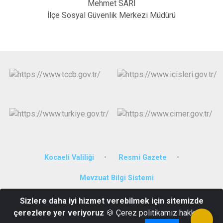
Mehmet SARI
İlçe Sosyal Güvenlik Merkezi Müdürü
Kocaeli Valiliği
Resmi Gazete
Mevzuat Bilgi Sistemi
Sizlere daha iyi hizmet verebilmek için sitemizde
Çarşı Mahallesi İzmit Caddesi No: 4 Kandıra/KOCAELİ
çerezlere yer veriyoruz
🍪 Çerez politikamız hakkında
0 (262) 551 30 01